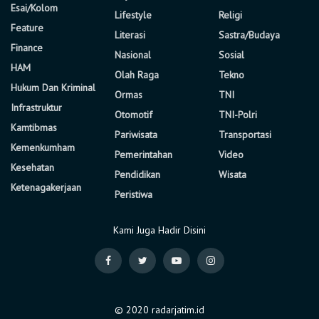
Esai/Kolom
Lifestyle
Religi
Feature
Literasi
Sastra/Budaya
Finance
Nasional
Sosial
HAM
Olah Raga
Tekno
Hukum Dan Kriminal
Ormas
TNI
Infrastruktur
Otomotif
TNI-Polri
Kamtibmas
Pariwisata
Transportasi
Kemenkumham
Pemerintahan
Video
Kesehatan
Pendidikan
Wisata
Ketenagakerjaan
Peristiwa
Kami Juga Hadir Disini
© 2020 radarjatim.id