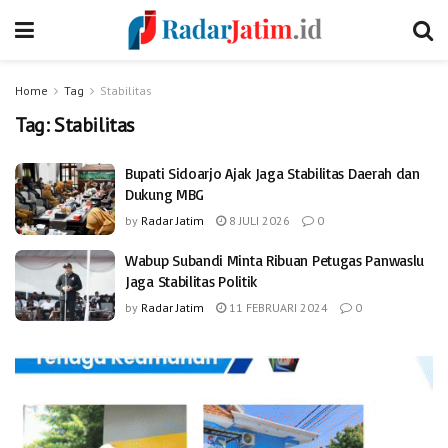
Home
Tag
Stabilitas
Tag:
Stabilitas
Bupati Sidoarjo Ajak Jaga Stabilitas Daerah dan
Dukung MBG
by
Radar Jatim
8 JULI 2026
0
Wabup Subandi Minta Ribuan Petugas Panwaslu
Jaga Stabilitas Politik
by
Radar Jatim
11 FEBRUARI 2024
0