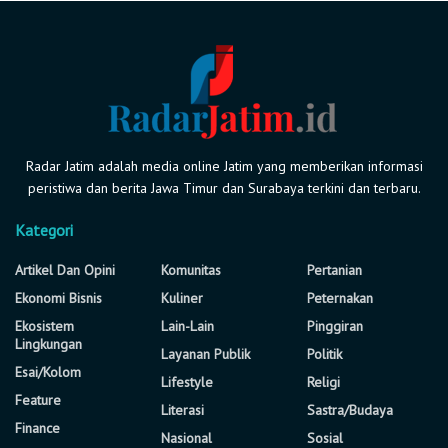
Radar Jatim adalah media online Jatim yang memberikan informasi
peristiwa dan berita Jawa Timur dan Surabaya terkini dan terbaru.
Kategori
Artikel Dan Opini
Komunitas
Pertanian
Ekonomi Bisnis
Kuliner
Peternakan
Ekosistem
Lain-Lain
Pinggiran
Lingkungan
Layanan Publik
Politik
Esai/Kolom
Lifestyle
Religi
Feature
Literasi
Sastra/Budaya
Finance
Nasional
Sosial