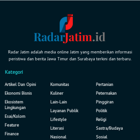
Radar Jatim adalah media online Jatim yang memberikan informasi
peristiwa dan berita Jawa Timur dan Surabaya terkini dan terbaru.
Kategori
Artikel Dan Opini
Komunitas
Pertanian
Ekonomi Bisnis
Kuliner
Peternakan
Ekosistem
Lain-Lain
Pinggiran
Lingkungan
Layanan Publik
Politik
Esai/Kolom
Lifestyle
Religi
Feature
Literasi
Sastra/Budaya
Finance
Nasional
Sosial