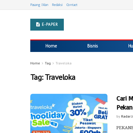
Pasang Iklan
Redaksi
Contact
E-PAPER
Home
Bisnis
Hu
Home
Tag
Traveloka
Tag:
Traveloka
Cari 
Pekan
by
Radar 
PEKANB