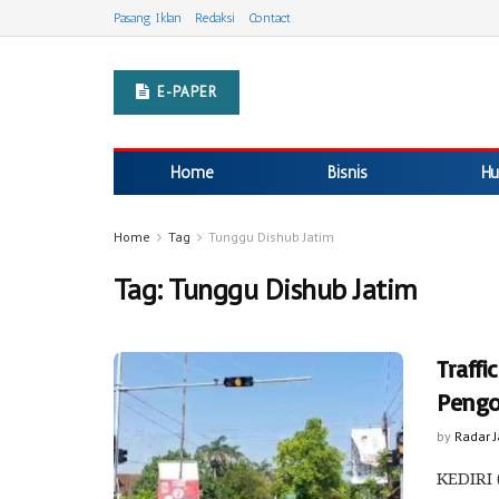
Pasang Iklan
Redaksi
Contact
E-PAPER
Home
Bisnis
Hu
Home
Tag
Tunggu Dishub Jatim
Tag:
Tunggu Dishub Jatim
Traffi
Pengo
by
Radar 
KEDIRI 