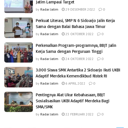
Jatim Lampaui Target
by
Radar Jatim
29 DESEMBER 2022
0
Perkuat Literasi, SMP N 6 Sidoarjo Jalin Kerja
Sama dengan Balai Bahasa Jawa Timur
by
Radar Jatim
25 OKTOBER 2022
0
Perkenalkan Program-programnya, BBJT Jalin
Kerja Sama dengan Perguruan Tinggi
by
Radar Jatim
24 OKTOBER 2022
0
3.000 Siswa SMK Antartika 2 Sidoarjo Ikuti UKBI
Adaptif Merdeka Kemendikbud Ristek RI
by
Radar Jatim
6 APRIL 2022
0
Pentingnya Alat Ukur Kebahasaan, BBJT
Sosialisasikan UKBI Adaptif Merdeka Bagi
SMA/SMK
by
Radar Jatim
22 FEBRUARI 2022
0