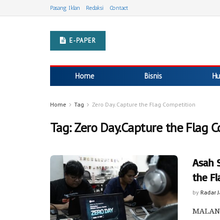
Pasang Iklan
Redaksi
Contact
E-PAPER
Home
Bisnis
Hu
Home
Tag
Zero Day.Capture the Flag Competition
Tag:
Zero Day.Capture the Flag 
Asah S
the Fl
by
Radar 
MALANG 