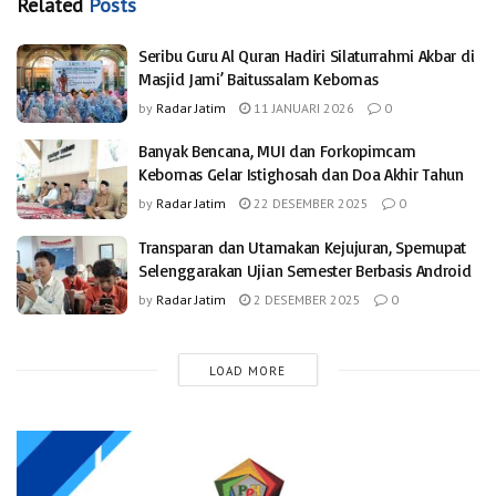
Related
Posts
Seribu Guru Al Quran Hadiri Silaturrahmi Akbar di
Masjid Jami’ Baitussalam Kebomas
by
Radar Jatim
11 JANUARI 2026
0
Banyak Bencana, MUI dan Forkopimcam
Kebomas Gelar Istighosah dan Doa Akhir Tahun
by
Radar Jatim
22 DESEMBER 2025
0
Transparan dan Utamakan Kejujuran, Spemupat
Selenggarakan Ujian Semester Berbasis Android
by
Radar Jatim
2 DESEMBER 2025
0
LOAD MORE