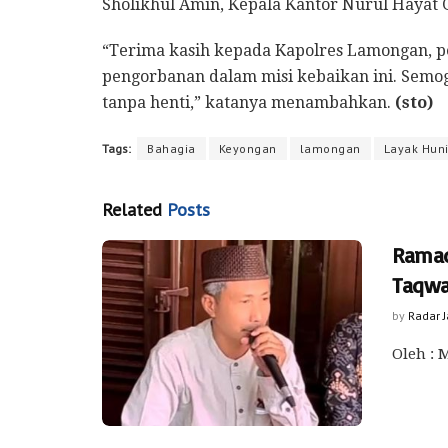
Sholikhul Amin, Kepala Kantor Nurul Hayat G
“Terima kasih kepada Kapolres Lamongan, p
pengorbanan dalam misi kebaikan ini. Semo
tanpa henti,” katanya menambahkan.
(sto)
Tags:
Bahagia
Keyongan
lamongan
Layak Hun
Related
Posts
Ramad
Taqw
by
Radar 
Oleh : 