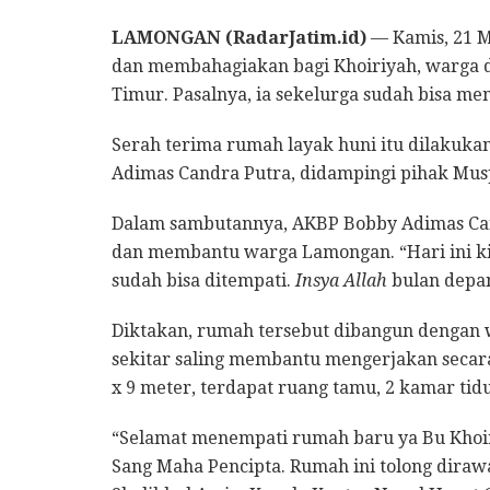
LAMONGAN (RadarJatim.id)
— Kamis, 21 M
dan membahagiakan bagi Khoiriyah, warga 
Timur. Pasalnya, ia sekelurga sudah bisa m
Serah terima rumah layak huni itu dilakuk
Adimas Candra Putra, didampingi pihak Musp
Dalam sambutannya, AKBP Bobby Adimas Can
dan membantu warga Lamongan. “Hari ini ki
sudah bisa ditempati.
Insya Allah
bulan depan
Diktakan, rumah tersebut dibangun dengan 
sekitar saling membantu mengerjakan secara
x 9 meter, terdapat ruang tamu, 2 kamar tidu
“Selamat menempati rumah baru ya Bu Khoir
Sang Maha Pencipta. Rumah ini tolong dirawa