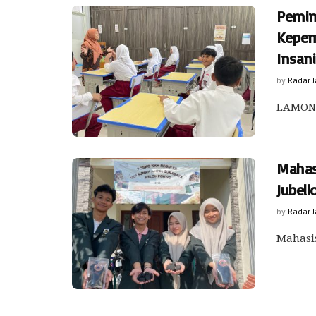
Pemim
Kepemi
Insan
by
Radar 
LAMONGA
Mahas
Jubel
by
Radar 
Mahasis