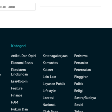
LOAD MORE
Kategori
Artikel Dan Opini
Ketenagakerjaan
Peristiwa
Ekonomi Bisnis
Komunitas
Pertanian
Ekosistem
Kuliner
Peternakan
n
Lingkungan
Lain-Lain
Pinggiran
a
Esai/Kolom
Layanan Publik
Politik
Feature
Lifestyle
Religi
Finance
Literasi
Sastra/Budaya
HAM
Nasional
Sosial
Hukum Dan
Olah Raga
Tekno