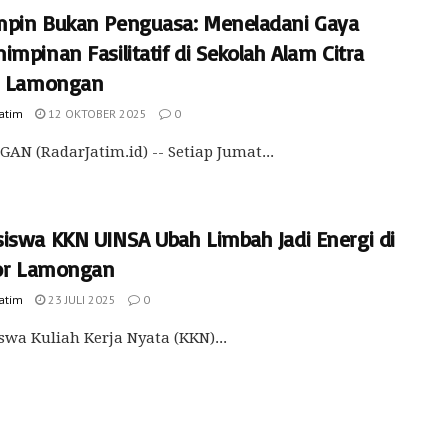
pin Bukan Penguasa: Meneladani Gaya
mpinan Fasilitatif di Sekolah Alam Citra
i Lamongan
Jatim
12 OKTOBER 2025
0
N (RadarJatim.id) -- Setiap Jumat...
iswa KKN UINSA Ubah Limbah Jadi Energi di
lor Lamongan
Jatim
23 JULI 2025
0
wa Kuliah Kerja Nyata (KKN)...