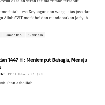
resik di selah serah terima rumah tersebut.
emerintah desa Keyongan dan warga atas jasa dan
ga Allah SWT meridhoi dan mendapatkan jariyah
i
Rumah Baru
Sumringah
an 1447 H : Menjemput Bahagia, Menuju
a
Jatim
19 FEBRUARI 2026
0
Moh. Ibnu Athoillah...