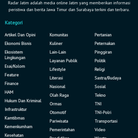
Radar Jatim adalah media online Jatim yang memberikan informasi
peristiwa dan berita Jawa Timur dan Surabaya terkini dan terbaru.
Kategori
Artikel Dan Opini
Komunitas
Pertanian
Ekonomi Bisnis
Kuliner
Peternakan
Ekosistem
Lain-Lain
Pinggiran
Lingkungan
Layanan Publik
Politik
Esai/Kolom
Lifestyle
Religi
Feature
Literasi
Sastra/Budaya
Finance
Nasional
Sosial
HAM
Olah Raga
Tekno
Hukum Dan Kriminal
Ormas
TNI
Infrastruktur
Otomotif
TNI-Polri
Kamtibmas
Pariwisata
Transportasi
Kemenkumham
Pemerintahan
Video
Kesehatan