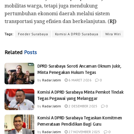
mobilitas warga, tetapi juga mendukung
pertumbuhan ekonomi daerah melalui sistem
transportasi yang efisien dan berkelanjutan. (
RJ)
Tags:
Feeder Surabaya
Komisi A DPRD Surabaya
Wira Wiri
Related
Posts
DPRD Surabaya Soroti Ancaman Oknum Jukir,
Minta Penegakan Hukum Tegas
by
Radar Jatim
6 MARET 2026
0
Komisi A DPRD Surabaya Minta Pemkot Tindak
Tegas Pegawai yang Melanggar
by
Radar Jatim
2 DESEMBER 2025
0
Komisi A DPRD Surabaya Tegaskan Komitmen
Pemerataan Pendidikan Bagi Guru
by
Radar Jatim
27 NOVEMBER 2025
0