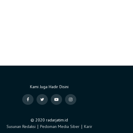
Kami Juga Hadir Disini
© 2020 radarjatim.id
Susunan Redaksi
∣
Pedoman Media Siber
∣
Karir