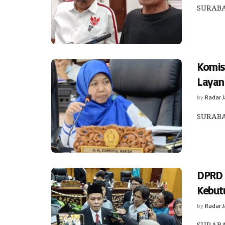
SURABA
Komis
Layan
by
Radar 
SURABAY
DPRD M
Kebut
by
Radar 
SURABAY