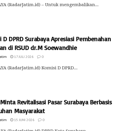
YA (RadarJatim.id) – Untuk mengembalikan...
i D DPRD Surabaya Apresiasi Pembenahan
an di RSUD dr.M Soewandhie
Jatim
17 JULI 2026
0
A (RadarJatim.id) Komisi D DPRD...
inta Revitalisasi Pasar Surabaya Berbasis
uhan Masyarakat
Jatim
15 JUNI 2026
0
A (RadarJatim.id) DPRD Kota Surabaya...