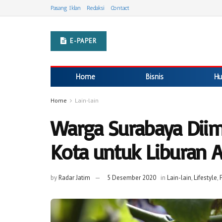
Pasang Iklan
Redaksi
Contact
E-PAPER
Home
Bisnis
Hu
Home
Lain-lain
Warga Surabaya Dii
Kota untuk Liburan 
by
Radar Jatim
5 Desember 2020
in
Lain-lain
,
Lifestyle
,