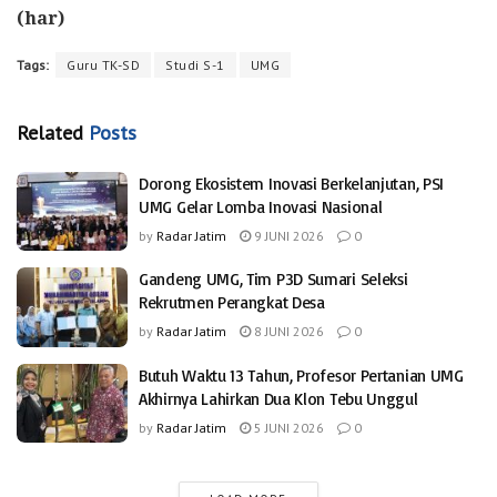
(har)
Tags:
Guru TK-SD
Studi S-1
UMG
Related
Posts
Dorong Ekosistem Inovasi Berkelanjutan, PSI
UMG Gelar Lomba Inovasi Nasional
by
Radar Jatim
9 JUNI 2026
0
Gandeng UMG, Tim P3D Sumari Seleksi
Rekrutmen Perangkat Desa
by
Radar Jatim
8 JUNI 2026
0
Butuh Waktu 13 Tahun, Profesor Pertanian UMG
Akhirnya Lahirkan Dua Klon Tebu Unggul
by
Radar Jatim
5 JUNI 2026
0