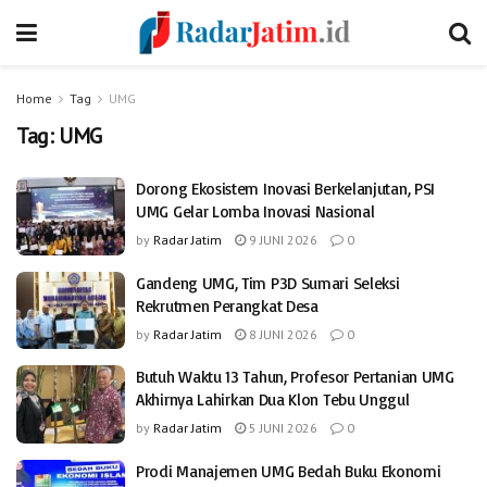
Home
Tag
UMG
Tag:
UMG
Dorong Ekosistem Inovasi Berkelanjutan, PSI
UMG Gelar Lomba Inovasi Nasional
by
Radar Jatim
9 JUNI 2026
0
Gandeng UMG, Tim P3D Sumari Seleksi
Rekrutmen Perangkat Desa
by
Radar Jatim
8 JUNI 2026
0
Butuh Waktu 13 Tahun, Profesor Pertanian UMG
Akhirnya Lahirkan Dua Klon Tebu Unggul
by
Radar Jatim
5 JUNI 2026
0
Prodi Manajemen UMG Bedah Buku Ekonomi