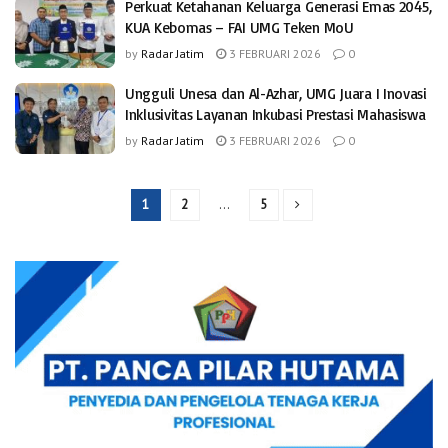
Perkuat Ketahanan Keluarga Generasi Emas 2045,
KUA Kebomas – FAI UMG Teken MoU
by
Radar Jatim
3 FEBRUARI 2026
0
Ungguli Unesa dan Al-Azhar, UMG Juara I Inovasi
Inklusivitas Layanan Inkubasi Prestasi Mahasiswa
by
Radar Jatim
3 FEBRUARI 2026
0
1
2
…
5