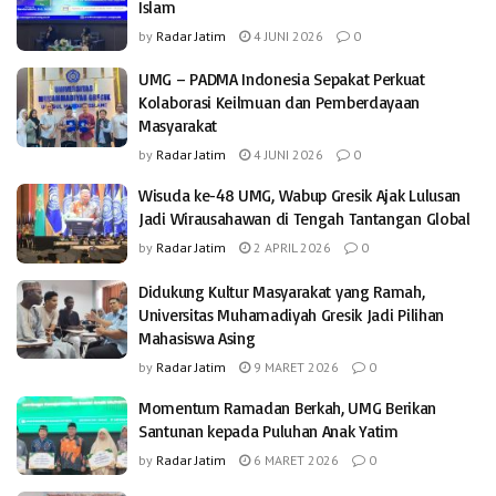
Islam
by
Radar Jatim
4 JUNI 2026
0
UMG – PADMA Indonesia Sepakat Perkuat
Kolaborasi Keilmuan dan Pemberdayaan
Masyarakat
by
Radar Jatim
4 JUNI 2026
0
Wisuda ke-48 UMG, Wabup Gresik Ajak Lulusan
Jadi Wirausahawan di Tengah Tantangan Global
by
Radar Jatim
2 APRIL 2026
0
Didukung Kultur Masyarakat yang Ramah,
Universitas Muhamadiyah Gresik Jadi Pilihan
Mahasiswa Asing
by
Radar Jatim
9 MARET 2026
0
Momentum Ramadan Berkah, UMG Berikan
Santunan kepada Puluhan Anak Yatim
by
Radar Jatim
6 MARET 2026
0