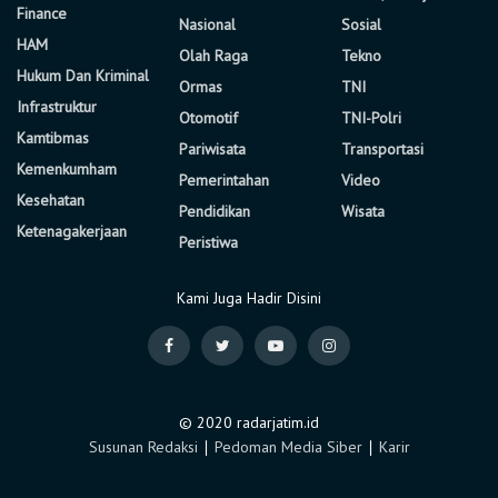
Finance
Nasional
Sosial
HAM
Olah Raga
Tekno
Hukum Dan Kriminal
Ormas
TNI
Infrastruktur
Otomotif
TNI-Polri
Kamtibmas
Pariwisata
Transportasi
Kemenkumham
Pemerintahan
Video
Kesehatan
Pendidikan
Wisata
Ketenagakerjaan
Peristiwa
Kami Juga Hadir Disini
© 2020 radarjatim.id
Susunan Redaksi
∣
Pedoman Media Siber
∣
Karir