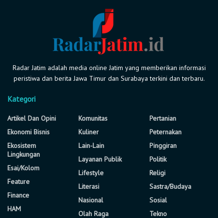
Radar Jatim adalah media online Jatim yang memberikan informasi
peristiwa dan berita Jawa Timur dan Surabaya terkini dan terbaru.
Kategori
Artikel Dan Opini
Komunitas
Pertanian
Ekonomi Bisnis
Kuliner
Peternakan
Ekosistem
Lain-Lain
Pinggiran
Lingkungan
Layanan Publik
Politik
Esai/Kolom
Lifestyle
Religi
Feature
Literasi
Sastra/Budaya
Finance
Nasional
Sosial
HAM
Olah Raga
Tekno