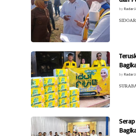
by
Radar 
SIDOARJ
Terusk
Bagik
by
Radar 
SURABAY
Serap 
Bagik