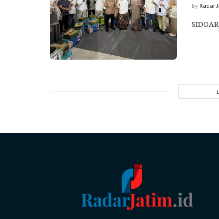
by
Radar 
SIDOARJ