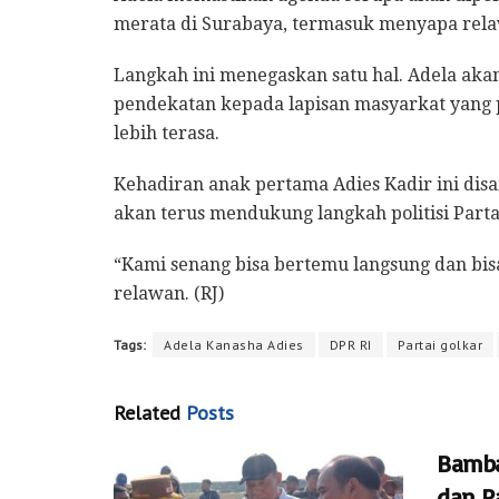
merata di Surabaya, termasuk menyapa rela
Langkah ini menegaskan satu hal. Adela ak
pendekatan kepada lapisan masyarkat yang pa
lebih terasa.
Kehadiran anak pertama Adies Kadir ini di
akan terus mendukung langkah politisi Parta
“Kami senang bisa bertemu langsung dan bisa
relawan. (RJ)
Tags:
Adela Kanasha Adies
DPR RI
Partai golkar
Related
Posts
Bamba
dan P