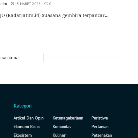
Jatim
15 MARET 2026
0
O (RadarJatim.id) Suasana gembira terpancar...
LOAD MORE
Kategori
Artikel Dan Opini
Ketenagakerjaan
Peristiwa
Ekonomi Bisnis
Komunitas
Pertanian
Ekosistem
Kuliner
Peternakan