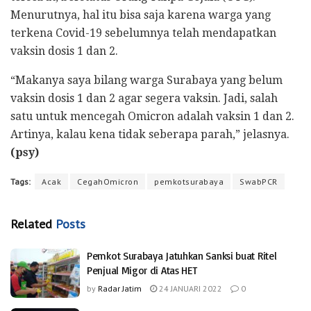
Menurutnya, hal itu bisa saja karena warga yang
terkena Covid-19 sebelumnya telah mendapatkan
vaksin dosis 1 dan 2.
“Makanya saya bilang warga Surabaya yang belum
vaksin dosis 1 dan 2 agar segera vaksin. Jadi, salah
satu untuk mencegah Omicron adalah vaksin 1 dan 2.
Artinya, kalau kena tidak seberapa parah,” jelasnya.
(psy)
Tags:
Acak
CegahOmicron
pemkotsurabaya
SwabPCR
Related
Posts
Pemkot Surabaya Jatuhkan Sanksi buat Ritel
Penjual Migor di Atas HET
by
Radar Jatim
24 JANUARI 2022
0