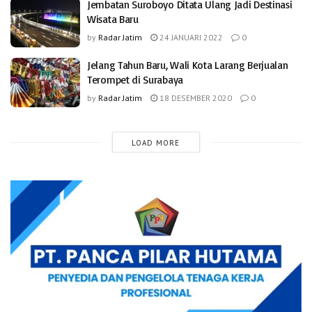
Jembatan Suroboyo Ditata Ulang Jadi Destinasi
Wisata Baru
by
Radar Jatim
24 JANUARI 2022
0
Jelang Tahun Baru, Wali Kota Larang Berjualan
Terompet di Surabaya
by
Radar Jatim
18 DESEMBER 2020
0
LOAD MORE