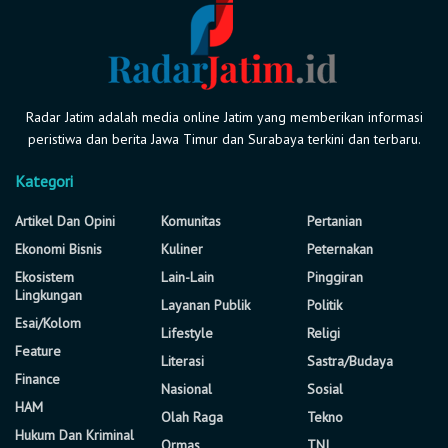
Radar Jatim adalah media online Jatim yang memberikan informasi
peristiwa dan berita Jawa Timur dan Surabaya terkini dan terbaru.
Kategori
Artikel Dan Opini
Komunitas
Pertanian
Ekonomi Bisnis
Kuliner
Peternakan
Ekosistem
Lain-Lain
Pinggiran
Lingkungan
Layanan Publik
Politik
Esai/Kolom
Lifestyle
Religi
Feature
Literasi
Sastra/Budaya
Finance
Nasional
Sosial
HAM
Olah Raga
Tekno
Hukum Dan Kriminal
Ormas
TNI