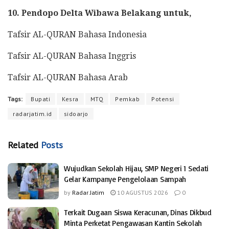
10. Pendopo Delta Wibawa Belakang untuk,
Tafsir AL-QURAN Bahasa Indonesia
Tafsir AL-QURAN Bahasa Inggris
Tafsir AL-QURAN Bahasa Arab
Tags:
Bupati
Kesra
MTQ
Pemkab
Potensi
radarjatim.id
sidoarjo
Related
Posts
Wujudkan Sekolah Hijau, SMP Negeri 1 Sedati
Gelar Kampanye Pengelolaan Sampah
by
Radar Jatim
10 AGUSTUS 2026
0
Terkait Dugaan Siswa Keracunan, Dinas Dikbud
Minta Perketat Pengawasan Kantin Sekolah