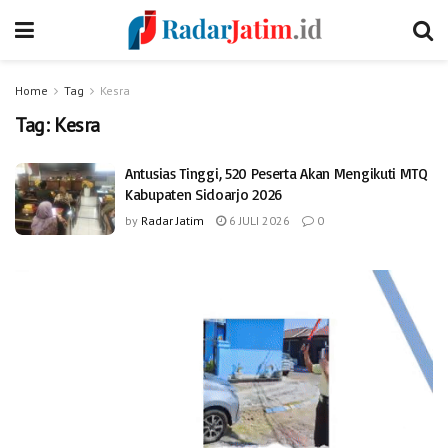
Home
Tag
Kesra
Tag:
Kesra
Antusias Tinggi, 520 Peserta Akan Mengikuti MTQ
Kabupaten Sidoarjo 2026
by
Radar Jatim
6 JULI 2026
0