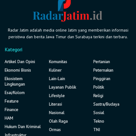
Radar Jatim adalah media online Jatim yang memberikan informasi
peristiwa dan berita Jawa Timur dan Surabaya terkini dan terbaru.
Kategori
Artikel Dan Opini
Komunitas
Pertanian
Ekonomi Bisnis
Kuliner
Peternakan
Ekosistem
Lain-Lain
Pinggiran
Lingkungan
Layanan Publik
Politik
Esai/Kolom
Lifestyle
Religi
Feature
Literasi
Sastra/Budaya
Finance
Nasional
Sosial
HAM
Olah Raga
Tekno
Hukum Dan Kriminal
Ormas
TNI
Infrastruktur