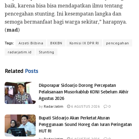
baik, karena bisa bisa mendapatkan ilmu tentang
pencegahan stunting. Ini kesempatan langka dan
semoga bermanfaat bagi warga sekitar,” harapnya.
(
mad
)
Tags:
Arzeti Bilbina
BKKBN
Komisi IX DPR RI
pencegahan
radarjatim.id
Stunting
Related
Posts
Disporapar Sidoarjo Dorong Percepatan
Pelaksanaan Musorkablub KONI Sebelum Akhir
Agustus 2026
by
Radar Jatim
6 AGUSTUS 2026
0
Bupati Sidoarjo Akan Perketat Aturan
Penggunaan Sound Horeg dan Iuran Peringatan
HUT RI
by
Radar Jatim
6 AGUSTUS 2026
0