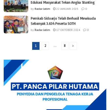
Edukasi Masyarakat Tekan Angka Stunting
by
Radar Jatim
22 JANUARI 2025
0
Pemkab Sidoarjo Telah Berhasil Mewisuda
Sebanyak 3.634 Peserta SOTH
by
Radar Jatim
17 OKTOBER 2024
0
1
2
…
8