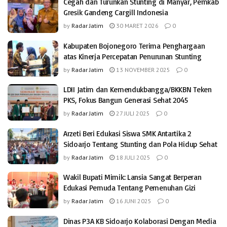
Cegah dan Turunkan Stunting di Manyar, Pemkab
Gresik Gandeng Cargill Indonesia
by
Radar Jatim
30 MARET 2026
0
Kabupaten Bojonegoro Terima Penghargaan
atas Kinerja Percepatan Penurunan Stunting
by
Radar Jatim
13 NOVEMBER 2025
0
LDII Jatim dan Kemendukbangga/BKKBN Teken
PKS, Fokus Bangun Generasi Sehat 2045
by
Radar Jatim
27 JULI 2025
0
Arzeti Beri Edukasi Siswa SMK Antartika 2
Sidoarjo Tentang Stunting dan Pola Hidup Sehat
by
Radar Jatim
18 JULI 2025
0
Wakil Bupati Mimik: Lansia Sangat Berperan
Edukasi Pemuda Tentang Pemenuhan Gizi
by
Radar Jatim
16 JUNI 2025
0
Dinas P3A KB Sidoarjo Kolaborasi Dengan Media