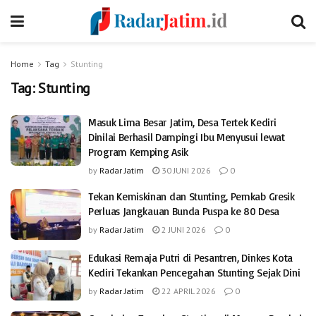
Home
Tag
Stunting
Tag:
Stunting
Masuk Lima Besar Jatim, Desa Tertek Kediri
Dinilai Berhasil Dampingi Ibu Menyusui lewat
Program Kemping Asik
by
Radar Jatim
30 JUNI 2026
0
Tekan Kemiskinan dan Stunting, Pemkab Gresik
Perluas Jangkauan Bunda Puspa ke 80 Desa
by
Radar Jatim
2 JUNI 2026
0
Edukasi Remaja Putri di Pesantren, Dinkes Kota
Kediri Tekankan Pencegahan Stunting Sejak Dini
by
Radar Jatim
22 APRIL 2026
0