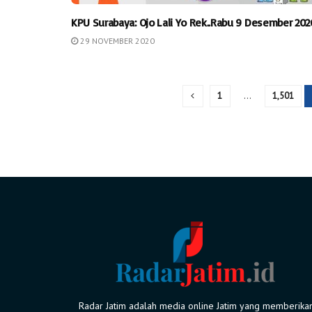
KPU Surabaya: Ojo Lali Yo Rek..Rabu 9 Desember 202
29 NOVEMBER 2020
1
…
1,501
Radar Jatim adalah media online Jatim yang memberika