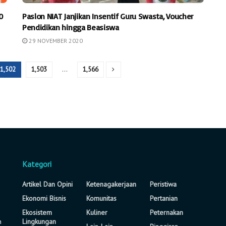
0
Paslon NIAT Janjikan Insentif Guru Swasta, Voucher
Pendidikan hingga Beasiswa
29 NOVEMBER 2020
1,502
1,503
…
1,566
Kategori
Artikel Dan Opini
Ketenagakerjaan
Peristiwa
Ekonomi Bisnis
Komunitas
Pertanian
Ekosistem
Kuliner
Peternakan
n
Lingkungan