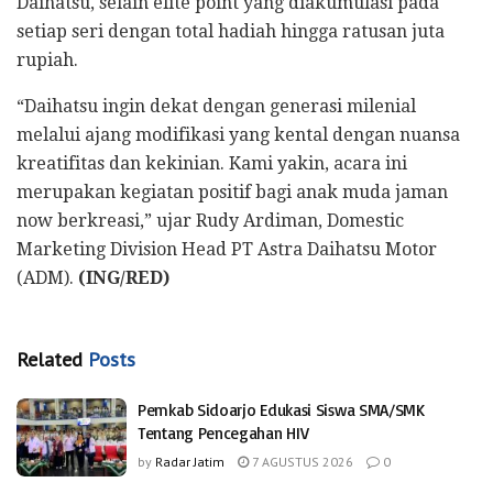
Daihatsu, selain elite point yang diakumulasi pada
setiap seri dengan total hadiah hingga ratusan juta
rupiah.
“Daihatsu ingin dekat dengan generasi milenial
melalui ajang modifikasi yang kental dengan nuansa
kreatifitas dan kekinian. Kami yakin, acara ini
merupakan kegiatan positif bagi anak muda jaman
now berkreasi,” ujar Rudy Ardiman, Domestic
Marketing Division Head PT Astra Daihatsu Motor
(ADM).
(ING/RED)
Related
Posts
Pemkab Sidoarjo Edukasi Siswa SMA/SMK
Tentang Pencegahan HIV
by
Radar Jatim
7 AGUSTUS 2026
0