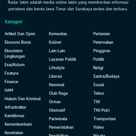
Radar Jatim adalah media online Jatim yang memberikan informasi
peristiwa dan berita Jawa Timur dan Surabaya terkini dan terbaru.
Kategori
Artikel Dan Opini
Komunitas
Pertanian
Ekonomi Bisnis
Kuliner
Peternakan
Ekosistem
Lain-Lain
Pinggiran
Lingkungan
Layanan Publik
Politik
Esai/Kolom
Lifestyle
Religi
Feature
Literasi
Sastra/Budaya
Finance
Nasional
Sosial
HAM
Olah Raga
Tekno
Hukum Dan Kriminal
Ormas
TNI
Infrastruktur
Otomotif
TNI-Polri
Kamtibmas
Pariwisata
Transportasi
Kemenkumham
Pemerintahan
Video
Kesehatan
Pendidikan
Wisata