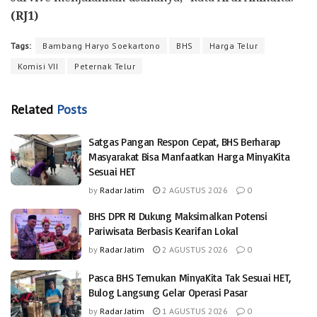
(RJ1)
Tags:
Bambang Haryo Soekartono
BHS
Harga Telur
Komisi VII
Peternak Telur
Related
Posts
Satgas Pangan Respon Cepat, BHS Berharap
Masyarakat Bisa Manfaatkan Harga MinyaKita
Sesuai HET
by
Radar Jatim
2 AGUSTUS 2026
0
BHS DPR RI Dukung Maksimalkan Potensi
Pariwisata Berbasis Kearifan Lokal
by
Radar Jatim
2 AGUSTUS 2026
0
Pasca BHS Temukan MinyaKita Tak Sesuai HET,
Bulog Langsung Gelar Operasi Pasar
by
Radar Jatim
1 AGUSTUS 2026
0