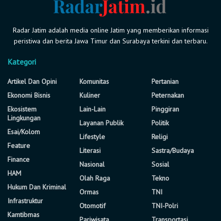
Radar Jatim adalah media online Jatim yang memberikan informasi
peristiwa dan berita Jawa Timur dan Surabaya terkini dan terbaru.
Kategori
Artikel Dan Opini
Komunitas
Pertanian
Ekonomi Bisnis
Kuliner
Peternakan
Ekosistem
Lain-Lain
Pinggiran
Lingkungan
Layanan Publik
Politik
Esai/Kolom
Lifestyle
Religi
Feature
Literasi
Sastra/Budaya
Finance
Nasional
Sosial
HAM
Olah Raga
Tekno
Hukum Dan Kriminal
Ormas
TNI
Infrastruktur
Otomotif
TNI-Polri
Kamtibmas
Pariwisata
Transportasi