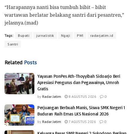
“Harapannya nanti bisa tumbuh bibit – bibit
wartawan berlatar belakang santri dari pesantren,”
jelasnya.(mad)
Tags:
Bupati
jurnalistik
Ngaji
PWI
radarjatim.id
Santri
Related
Posts
Yayasan PonPes Ath-Thoyyibah Sidoarjo Beri
Apresiasi Pengurus dan Pegawainya, Umroh
Gratis
by
Radar Jatim
8 AGUSTUS 2026
0
Perjuangan Berbuah Manis, Siswa SMK Negeri 1
Buduran Raih Emas LKS Nasional 2026
by
Radar Jatim
7 AGUSTUS 2026
0
Keluarga Besar SMP Negeri 2 Sukodono Berikan