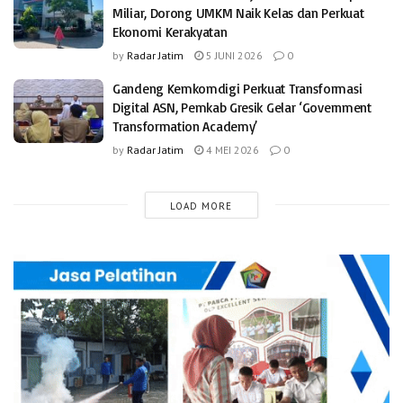
Miliar, Dorong UMKM Naik Kelas dan Perkuat
Ekonomi Kerakyatan
by
Radar Jatim
5 JUNI 2026
0
Gandeng Kemkomdigi Perkuat Transformasi
Digital ASN, Pemkab Gresik Gelar ‘Government
Transformation Academy’
by
Radar Jatim
4 MEI 2026
0
LOAD MORE