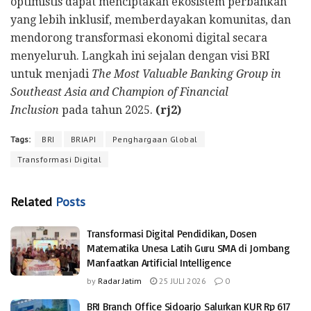
optimistis dapat menciptakan ekosistem perbankan
yang lebih inklusif, memberdayakan komunitas, dan
mendorong transformasi ekonomi digital secara
menyeluruh. Langkah ini sejalan dengan visi BRI
untuk menjadi
The Most Valuable Banking Group in
Southeast Asia and Champion of Financial
Inclusion
pada tahun 2025.
(rj2)
Tags:
BRI
BRIAPI
Penghargaan Global
Transformasi Digital
Related
Posts
Transformasi Digital Pendidikan, Dosen
Matematika Unesa Latih Guru SMA di Jombang
Manfaatkan Artificial Intelligence
by
Radar Jatim
25 JULI 2026
0
BRI Branch Office Sidoarjo Salurkan KUR Rp 617