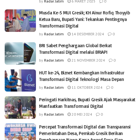
by
Radar Jatim
6 MARET 2025
0
Musda Ke-5 MUI Gresik; KH Ainur Rofiq Thoyyib
Ketua Baru, Bupati Yani: Tekankan Pentingnya
Transformasi Digital
by
Radar Jatim
14 DESEMBER 2024
0
BRI Sabet Penghargaan Global Berkat
Transformasi Digital melalui BRIAPI
by
Radar Jatim
21 NOVEMBER 2024
0
HUT ke-24, Biznet Kembangkan Infrastruktur
Transformasi Digital Teknologi Masa Depan
by
Radar Jatim
11 OKTOBER 2024
0
Peringati Harkitnas, Bupati Gresik Ajak Masyarakat
Manfaatkan Transformasi Digital
by
Radar Jatim
20 MEI 2024
0
Percepat Transformasi Digital dan Transparansi
Pemerintahan Desa, Pemkab Gresik Berikan
Penghargaan Nawa Karsa Award Desa Siap