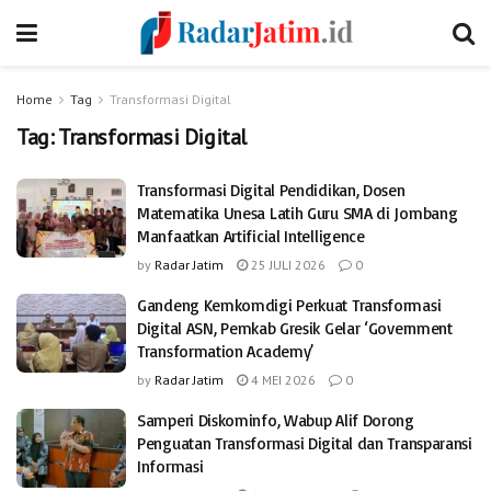
Home
Tag
Transformasi Digital
Tag:
Transformasi Digital
Transformasi Digital Pendidikan, Dosen
Matematika Unesa Latih Guru SMA di Jombang
Manfaatkan Artificial Intelligence
by
Radar Jatim
25 JULI 2026
0
Gandeng Kemkomdigi Perkuat Transformasi
Digital ASN, Pemkab Gresik Gelar ‘Government
Transformation Academy’
by
Radar Jatim
4 MEI 2026
0
Samperi Diskominfo, Wabup Alif Dorong
Penguatan Transformasi Digital dan Transparansi
Informasi