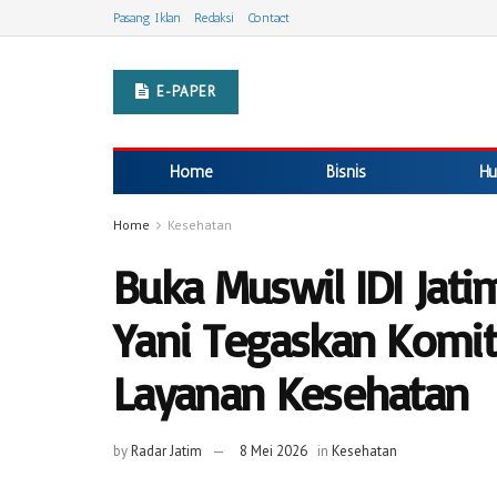
Pasang Iklan
Redaksi
Contact
E-PAPER
Home
Bisnis
Hu
Home
Kesehatan
Buka Muswil IDI Jatim
Yani Tegaskan Komi
Layanan Kesehatan
by
Radar Jatim
8 Mei 2026
in
Kesehatan