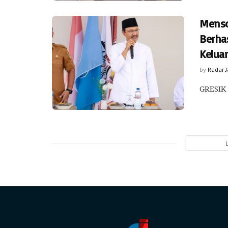
Menso
Berha
Kelua
by
Radar 
GRESIK 