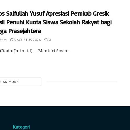
s Saifullah Yusuf Apresiasi Pemkab Gresik
sil Penuhi Kuota Siswa Sekolah Rakyat bagi
rga Prasejahtera
Jatim
3 AGUSTUS 2026
0
(RadarJatim.id) -- Menteri Sosial...
LOAD MORE
Kategori