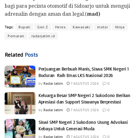
bagi para pecinta otomotif di Sidoarjo untuk menguji
adrenalin dengan aman dan legal.(
mad)
Tags:
Bupati
Gen Z
Herex
Kawasaki
motor
Ninja
Pemaran
radarjatim.id
Related
Posts
Perjuangan Berbuah Manis, Siswa SMK Negeri 1
Buduran Raih Emas LKS Nasional 2026
by
Radar Jatim
7 AGUSTUS 2026
0
Keluarga Besar SMP Negeri 2 Sukodono Berikan
Apresiasi dan Support Siswanya Berprestasi
by
Radar Jatim
7 AGUSTUS 2026
0
Siswi SMP Negeri 2 Sukodono Usung Advokasi
Kebaya Untuk Generasi Muda
by
Radar Jatim
7 AGUSTUS 2026
0