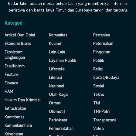
Radar Jatim adalah media online Jatim yang memberikan informasi
peristiwa dan berita Jawa Timur dan Surabaya terkini dan terbaru.
Kategori
Artikel Dan Opini
Komunitas
Pertanian
Ekonomi Bisnis
Kuliner
Peternakan
Ekosistem
Lain-Lain
Pinggiran
Lingkungan
Layanan Publik
Politik
Esai/Kolom
Lifestyle
Religi
Feature
Literasi
Sastra/Budaya
Finance
Nasional
Sosial
HAM
Olah Raga
Tekno
Hukum Dan Kriminal
Ormas
TNI
Infrastruktur
Otomotif
TNI-Polri
Kamtibmas
Pariwisata
Transportasi
Kemenkumham
Pemerintahan
Video
Kesehatan