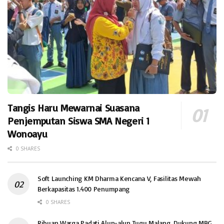
Tangis Haru Mewarnai Suasana
Penjemputan Siswa SMA Negeri 1
Wonoayu
0 SHARES
Soft Launching KM Dharma Kencana V, Fasilitas Mewah
Berkapasitas 1.400 Penumpang
0 SHARES
Ribuan Warga Padati Alun-alun Tugu Malang, Dukung MBG