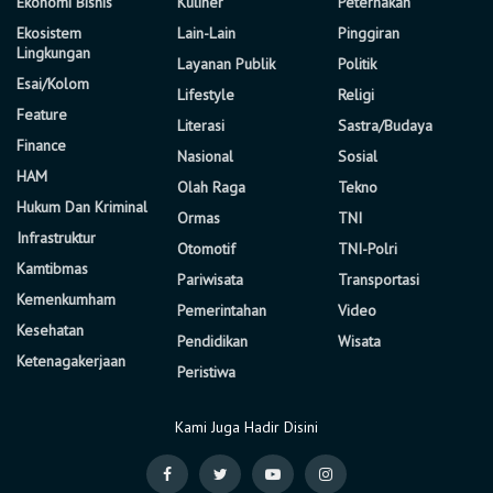
Ekonomi Bisnis
Kuliner
Peternakan
Ekosistem
Lain-Lain
Pinggiran
Lingkungan
Layanan Publik
Politik
Esai/Kolom
Lifestyle
Religi
Feature
Literasi
Sastra/Budaya
Finance
Nasional
Sosial
HAM
Olah Raga
Tekno
Hukum Dan Kriminal
Ormas
TNI
Infrastruktur
Otomotif
TNI-Polri
Kamtibmas
Pariwisata
Transportasi
Kemenkumham
Pemerintahan
Video
Kesehatan
Pendidikan
Wisata
Ketenagakerjaan
Peristiwa
Kami Juga Hadir Disini