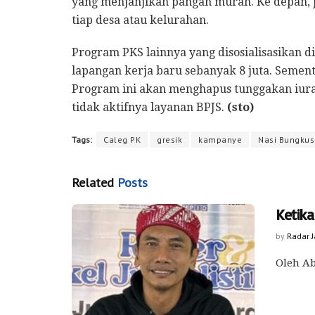
yang menjanjikan pangan murah. Ke depan, 
tiap desa atau kelurahan.
Program PKS lainnya yang disosialisasikan
lapangan kerja baru sebanyak 8 juta. Semen
Program ini akan menghapus tunggakan iura
tidak aktifnya layanan BPJS.
(sto)
Tags:
Caleg PK
gresik
kampanye
Nasi Bungkus
Related
Posts
Ketik
by
Radar 
Oleh Ab