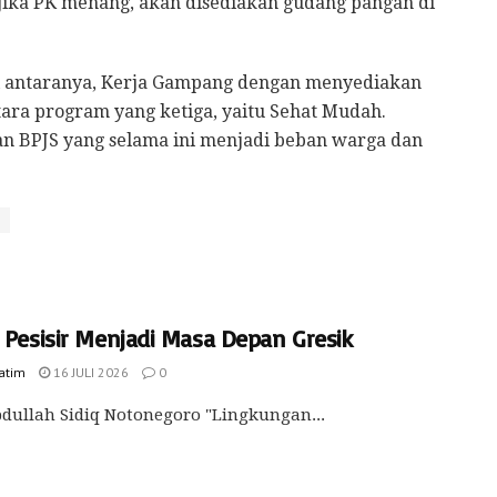
jika PK menang, akan disediakan gudang pangan di
 di antaranya, Kerja Gampang dengan menyediakan
tara program yang ketiga, yaitu Sehat Mudah.
n BPJS yang selama ini menjadi beban warga dan
a Pesisir Menjadi Masa Depan Gresik
Jatim
16 JULI 2026
0
dullah Sidiq Notonegoro "Lingkungan...