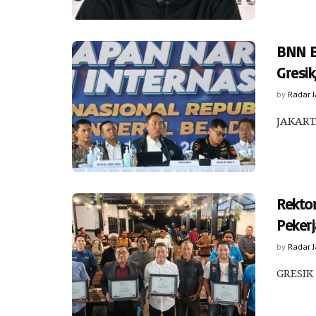
BNN B
Gresik
by
Radar 
JAKARTA
Rekto
Pekerj
by
Radar 
GRESIK 