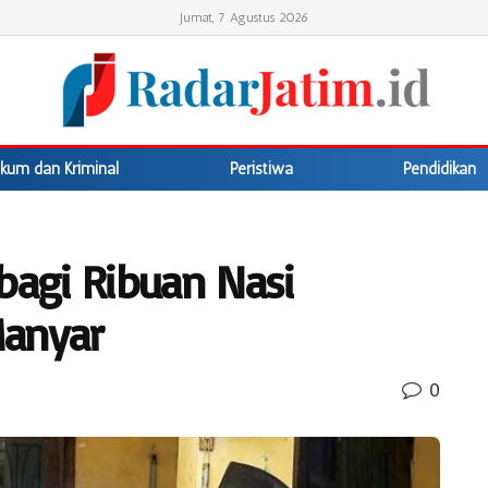
Jumat, 7 Agustus 2026
kum dan Kriminal
Peristiwa
Pendidikan
bagi Ribuan Nasi
anyar
0