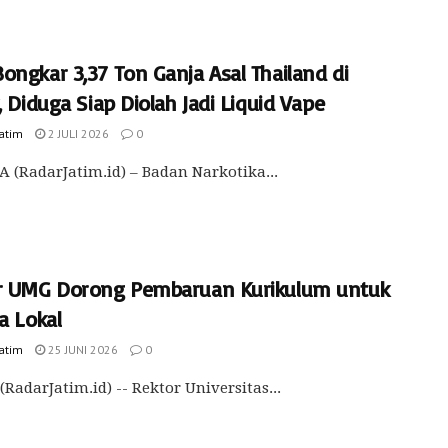
ongkar 3,37 Ton Ganja Asal Thailand di
, Diduga Siap Diolah Jadi Liquid Vape
Jatim
2 JULI 2026
0
 (RadarJatim.id) – Badan Narkotika...
r UMG Dorong Pembaruan Kurikulum untuk
a Lokal
Jatim
25 JUNI 2026
0
(RadarJatim.id) -- Rektor Universitas...