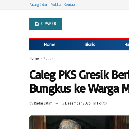
Pasang Iklan
Redaksi
Contact
E-PAPER
Home
Bisnis
Hu
Home
Politik
Caleg PKS Gresik Ber
Bungkus ke Warga M
by
Radar Jatim
5 Desember 2023
in
Politik