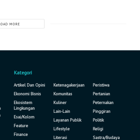
LOAD MORE
Kategori
Artikel Dan Opini
Ketenagakerjaan
Peristiwa
Ekonomi Bisnis
Komunitas
Pertanian
Ekosistem
Kuliner
Peternakan
n
Lingkungan
Lain-Lain
Pinggiran
a
Esai/Kolom
Layanan Publik
Politik
Feature
Lifestyle
Religi
Finance
Literasi
Sastra/Budaya