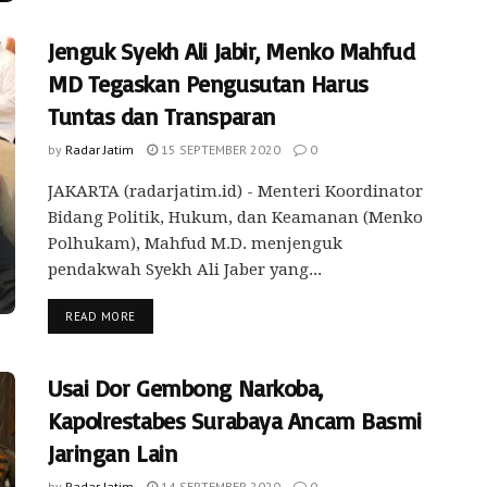
Jenguk Syekh Ali Jabir, Menko Mahfud
MD Tegaskan Pengusutan Harus
Tuntas dan Transparan
by
Radar Jatim
15 SEPTEMBER 2020
0
JAKARTA (radarjatim.id) - Menteri Koordinator
Bidang Politik, Hukum, dan Keamanan (Menko
Polhukam), Mahfud M.D. menjenguk
pendakwah Syekh Ali Jaber yang...
READ MORE
Usai Dor Gembong Narkoba,
Kapolrestabes Surabaya Ancam Basmi
Jaringan Lain
by
Radar Jatim
14 SEPTEMBER 2020
0