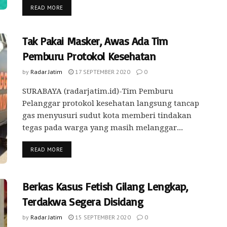
READ MORE
Tak Pakai Masker, Awas Ada Tim
Pemburu Protokol Kesehatan
by
Radar Jatim
17 SEPTEMBER 2020
0
SURABAYA (radarjatim.id)-Tim Pemburu
Pelanggar protokol kesehatan langsung tancap
gas menyusuri sudut kota memberi tindakan
tegas pada warga yang masih melanggar...
READ MORE
Berkas Kasus Fetish Gilang Lengkap,
Terdakwa Segera Disidang
by
Radar Jatim
15 SEPTEMBER 2020
0