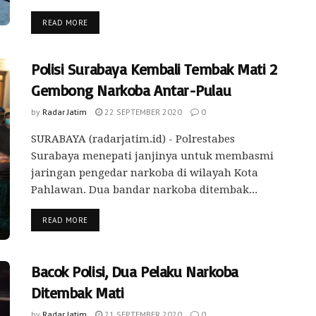
READ MORE
Polisi Surabaya Kembali Tembak Mati 2
Gembong Narkoba Antar-Pulau
by
Radar Jatim
22 SEPTEMBER 2020
0
SURABAYA (radarjatim.id) - Polrestabes
Surabaya menepati janjinya untuk membasmi
jaringan pengedar narkoba di wilayah Kota
Pahlawan. Dua bandar narkoba ditembak...
READ MORE
Bacok Polisi, Dua Pelaku Narkoba
Ditembak Mati
by
Radar Jatim
21 SEPTEMBER 2020
0