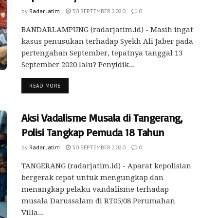
by
Radar Jatim
30 SEPTEMBER 2020
0
BANDARLAMPUNG (radarjatim.id) - Masih ingat
kasus penusukan terhadap Syekh Ali Jaber pada
pertengahan September, tepatnya tanggal 13
September 2020 lalu? Penyidik...
READ MORE
Aksi Vadalisme Musala di Tangerang,
Polisi Tangkap Pemuda 18 Tahun
by
Radar Jatim
30 SEPTEMBER 2020
0
TANGERANG (radarjatim.id) - Aparat kepolisian
bergerak cepat untuk mengungkap dan
menangkap pelaku vandalisme terhadap
musala Darussalam di RT05/08 Perumahan
Villa...