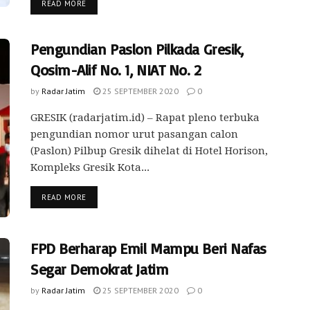
READ MORE
Pengundian Paslon Pilkada Gresik,
Qosim-Alif No. 1, NIAT No. 2
by
Radar Jatim
25 SEPTEMBER 2020
0
GRESIK (radarjatim.id) – Rapat pleno terbuka
pengundian nomor urut pasangan calon
(Paslon) Pilbup Gresik dihelat di Hotel Horison,
Kompleks Gresik Kota...
READ MORE
FPD Berharap Emil Mampu Beri Nafas
Segar Demokrat Jatim
by
Radar Jatim
25 SEPTEMBER 2020
0