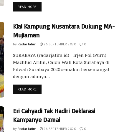
READ MORE
Kiai Kampung Nusantara Dukung MA-
Mujiaman
by
Radar Jatim
26 SEPTEMBER 2020
0
SURABAYA (radarjatim.id) - Irjen Pol (Purn)
Machfud Arifin, Calon Wali Kota Surabaya di
Pilwali Surabaya 2020 semakin bersemangat
dengan adanya...
READ MORE
Eri Cahyadi Tak Hadiri Deklarasi
Kampanye Damai
by
Radar Jatim
26 SEPTEMBER 2020
0