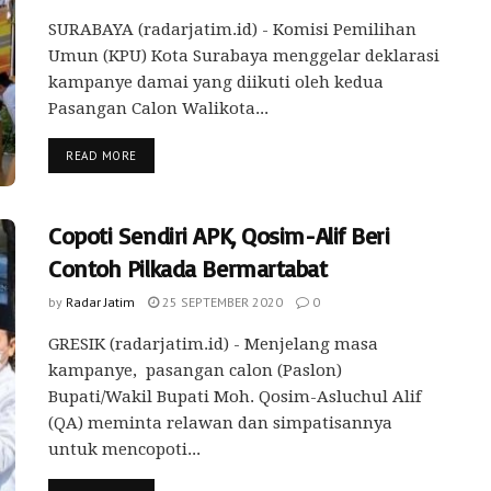
SURABAYA (radarjatim.id) - Komisi Pemilihan
Umun (KPU) Kota Surabaya menggelar deklarasi
kampanye damai yang diikuti oleh kedua
Pasangan Calon Walikota...
READ MORE
Copoti Sendiri APK, Qosim-Alif Beri
Contoh Pilkada Bermartabat
by
Radar Jatim
25 SEPTEMBER 2020
0
GRESIK (radarjatim.id) - Menjelang masa
kampanye, pasangan calon (Paslon)
Bupati/Wakil Bupati Moh. Qosim-Asluchul Alif
(QA) meminta relawan dan simpatisannya
untuk mencopoti...