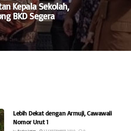
tan Kepala Sekolah,
ong BKD Segera
Lebih Dekat dengan Armuji, Cawawali
Nomor Urut 1
by
Radar Jatim
27 SEPTEMBER 2020
0