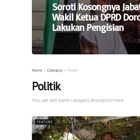
Soroti Kosongnya Jaba
Wakil Ketua DPRD Dor
Lakukan Pengisian
Home
Category
Politik
Politik
You can add some category description here.
FEATURE