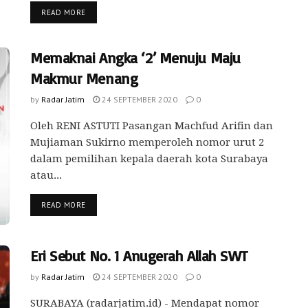
READ MORE
Memaknai Angka ‘2’ Menuju Maju
Makmur Menang
by
Radar Jatim
24 SEPTEMBER 2020
0
Oleh RENI ASTUTI Pasangan Machfud Arifin dan
Mujiaman Sukirno memperoleh nomor urut 2
dalam pemilihan kepala daerah kota Surabaya
atau...
READ MORE
Eri Sebut No. 1 Anugerah Allah SWT
by
Radar Jatim
24 SEPTEMBER 2020
0
SURABAYA (radarjatim.id) - Mendapat nomor