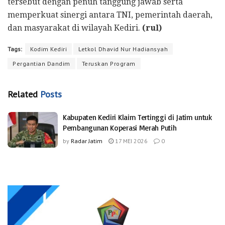
tersebut dengan penuh tanggung jawab serta
memperkuat sinergi antara TNI, pemerintah daerah,
dan masyarakat di wilayah Kediri.
(rul)
Tags:
Kodim Kediri
Letkol Dhavid Nur Hadiansyah
Pergantian Dandim
Teruskan Program
Related
Posts
Kabupaten Kediri Klaim Tertinggi di Jatim untuk
Pembangunan Koperasi Merah Putih
by
Radar Jatim
17 MEI 2026
0