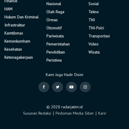
Finance
Nasional
Sosial
HAM
Olah Raga
Tekno
Hukum Dan Kriminal
Ormas
TNI
Infrastruktur
Otomotif
TNI-Polri
Kamtibmas
Pariwisata
Transportasi
Kemenkumham
Pemerintahan
Video
Kesehatan
Pendidikan
Wisata
Ketenagakerjaan
Peristiwa
Kami Juga Hadir Disini
© 2020 radarjatim.id
Susunan Redaksi
∣
Pedoman Media Siber
∣
Karir