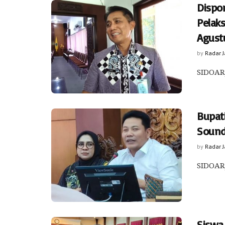
Dispo
Pelak
Agust
by
Radar 
SIDOARJ
Bupat
Sound
by
Radar 
SIDOARJ
Siswa 