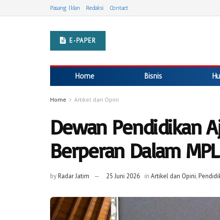
Pasang Iklan
Redaksi
Contact
E-PAPER
Home
Bisnis
Hu
Home
Artikel dan Opini
Dewan Pendidikan Aj
Berperan Dalam MPL
by
Radar Jatim
25 Juni 2026
in
Artikel dan Opini
,
Pendidi