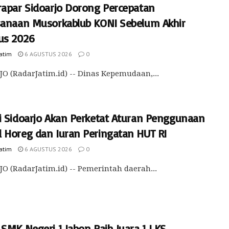
rapar Sidoarjo Dorong Percepatan
sanaan Musorkablub KONI Sebelum Akhir
us 2026
Jatim
6 AGUSTUS 2026
0
O (RadarJatim.id) -- Dinas Kepemudaan,...
i Sidoarjo Akan Perketat Aturan Penggunaan
 Horeg dan Iuran Peringatan HUT RI
Jatim
6 AGUSTUS 2026
0
O (RadarJatim.id) -- Pemerintah daerah...
SMK Negeri 1 Jabon Raih Juara 1 LKS