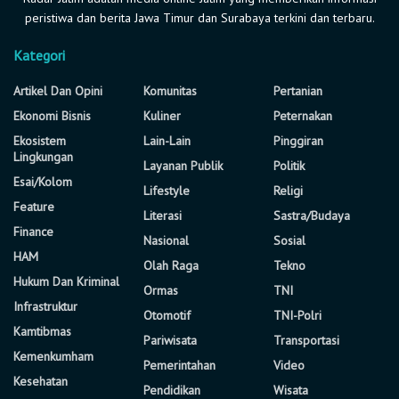
peristiwa dan berita Jawa Timur dan Surabaya terkini dan terbaru.
Kategori
Artikel Dan Opini
Komunitas
Pertanian
Ekonomi Bisnis
Kuliner
Peternakan
Ekosistem
Lain-Lain
Pinggiran
Lingkungan
Layanan Publik
Politik
Esai/Kolom
Lifestyle
Religi
Feature
Literasi
Sastra/Budaya
Finance
Nasional
Sosial
HAM
Olah Raga
Tekno
Hukum Dan Kriminal
Ormas
TNI
Infrastruktur
Otomotif
TNI-Polri
Kamtibmas
Pariwisata
Transportasi
Kemenkumham
Pemerintahan
Video
Kesehatan
Pendidikan
Wisata