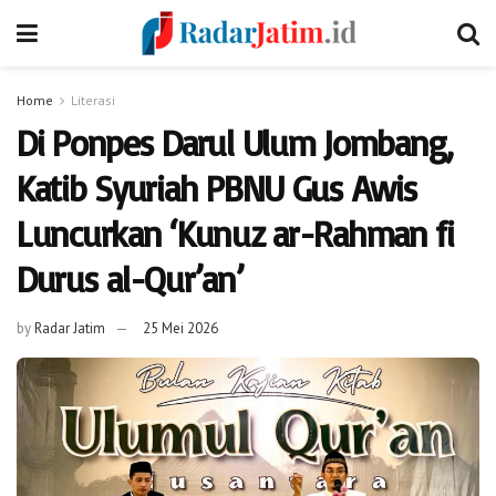
Home
Literasi
Di Ponpes Darul Ulum Jombang,
Katib Syuriah PBNU Gus Awis
Luncurkan ‘Kunuz ar-Rahman fi
Durus al-Qur’an’
by
Radar Jatim
25 Mei 2026