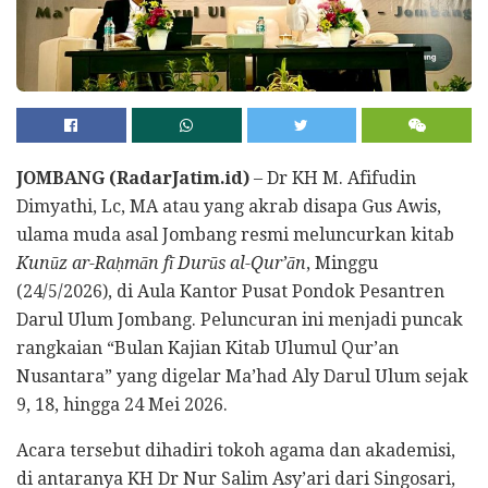
JOMBANG (RadarJatim.id)
– Dr KH M. Afifudin
Dimyathi, Lc, MA atau yang akrab disapa Gus Awis,
ulama muda asal Jombang resmi meluncurkan kitab
Kunūz ar-Raḥmān fī Durūs al-Qur’ān
, Minggu
(24/5/2026), di Aula Kantor Pusat Pondok Pesantren
Darul Ulum Jombang. Peluncuran ini menjadi puncak
rangkaian “Bulan Kajian Kitab Ulumul Qur’an
Nusantara” yang digelar Ma’had Aly Darul Ulum sejak
9, 18, hingga 24 Mei 2026.
Acara tersebut dihadiri tokoh agama dan akademisi,
di antaranya KH Dr Nur Salim Asy’ari dari Singosari,