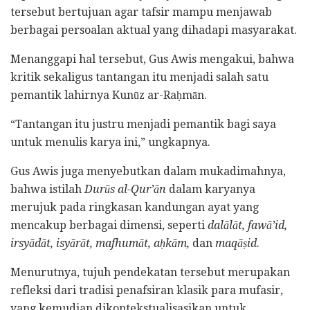
tersebut bertujuan agar tafsir mampu menjawab
berbagai persoalan aktual yang dihadapi masyarakat.
Menanggapi hal tersebut, Gus Awis mengakui, bahwa
kritik sekaligus tantangan itu menjadi salah satu
pemantik lahirnya Kunūz ar-Raḥmān.
“Tantangan itu justru menjadi pemantik bagi saya
untuk menulis karya ini,” ungkapnya.
Gus Awis juga menyebutkan dalam mukadimahnya,
bahwa istilah
Durūs al-Qur’ān
dalam karyanya
merujuk pada ringkasan kandungan ayat yang
mencakup berbagai dimensi, seperti
dalālāt, fawā’id,
irsyādāt, isyārāt, mafhumāt, aḥkām,
dan
maqāṣid
.
Menurutnya, tujuh pendekatan tersebut merupakan
refleksi dari tradisi penafsiran klasik para mufasir,
yang kemudian dikontekstualisasikan untuk