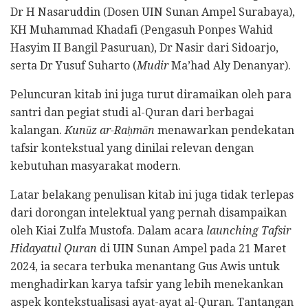
Dr H Nasaruddin (Dosen UIN Sunan Ampel Surabaya),
KH Muhammad Khadafi (Pengasuh Ponpes Wahid
Hasyim II Bangil Pasuruan), Dr Nasir dari Sidoarjo,
serta Dr Yusuf Suharto (
Mudir
Ma’had Aly Denanyar).
Peluncuran kitab ini juga turut diramaikan oleh para
santri dan pegiat studi al-Quran dari berbagai
kalangan.
Kunūz ar-Raḥmān
menawarkan pendekatan
tafsir kontekstual yang dinilai relevan dengan
kebutuhan masyarakat modern.
Latar belakang penulisan kitab ini juga tidak terlepas
dari dorongan intelektual yang pernah disampaikan
oleh Kiai Zulfa Mustofa. Dalam acara
launching
Tafsir
Hidayatul Quran
di UIN Sunan Ampel pada 21 Maret
2024, ia secara terbuka menantang Gus Awis untuk
menghadirkan karya tafsir yang lebih menekankan
aspek kontekstualisasi ayat-ayat al-Quran. Tantangan