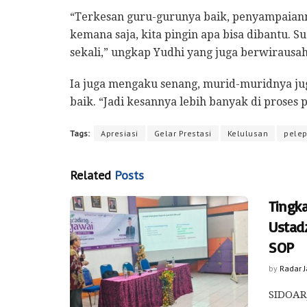
“Terkesan guru-gurunya baik, penyampaian
kemana saja, kita pingin apa bisa dibantu. S
sekali,” ungkap Yudhi yang juga berwirausah
Ia juga mengaku senang, murid-muridnya jug
baik. “Jadi kesannya lebih banyak di proses 
Tags:
Apresiasi
Gelar Prestasi
Kelulusan
pele
Related
Posts
Tingk
Ustad
SOP
by
Radar 
SIDOARJ