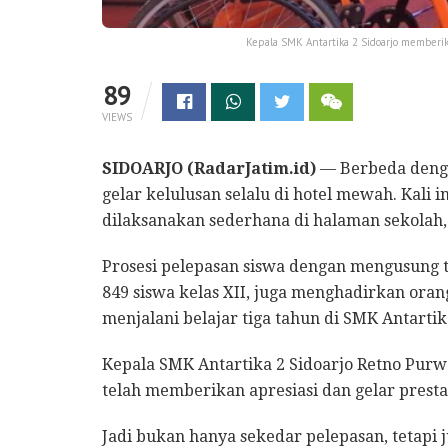
Kepala SMK Antartika 2 Sidoarjo memberik
89
VIEWS
SIDOARJO (RadarJatim.id)
— Berbeda denga
gelar kelulusan selalu di hotel mewah. Kali
dilaksanakan sederhana di halaman sekolah
Prosesi pelepasan siswa dengan mengusung te
849 siswa kelas XII, juga menghadirkan ora
menjalani belajar tiga tahun di SMK Antartika
Kepala SMK Antartika 2 Sidoarjo Retno Purw
telah memberikan apresiasi dan gelar prestasi
Jadi bukan hanya sekedar pelepasan, tetapi 