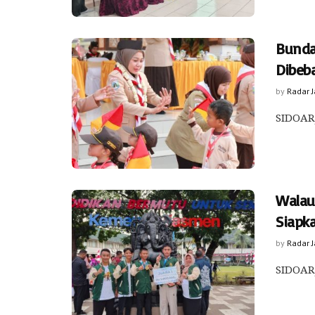
Bunda
Dibeb
by
Radar 
SIDOARJ
Walau
Siapk
by
Radar 
SIDOARJ