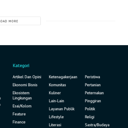
LOAD MORE
Kategori
Artikel Dan Opini
Ketenagakerjaan
Peristiwa
Ekonomi Bisnis
Komunitas
Pertanian
Ekosistem
Kuliner
Peternakan
n
Lingkungan
Lain-Lain
Pinggiran
a
Esai/Kolom
Layanan Publik
Politik
Feature
Lifestyle
Religi
Finance
Literasi
Sastra/Budaya