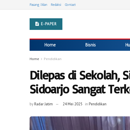
Pasang Iklan
Redaksi
Contact
E-PAPER
Home
Bisnis
Hu
Home
Pendidikan
Dilepas di Sekolah, 
Sidoarjo Sangat Ter
by
Radar Jatim
24 Mei 2025
in
Pendidikan