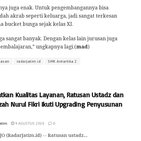
nya juga enak. Untuk pengembangannya bisa
udah akrab seperti keluarga, jadi sangat terkesan
a bucket bunga sejak kelas XI.
a sangat banyak. Dengan kelas lain jurusan juga
pembalajaran,” ungkapnya lagi.(
mad
)
pasan
radarjatim.id
SMK Antartika 2
atkan Kualitas Layanan, Ratusan Ustadz dan
zah Nurul Fikri Ikuti Upgrading Penyusunan
Jatim
9 AGUSTUS 2026
0
O (RadarJatim.id) -- Ratusan ustadz...