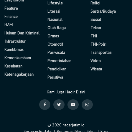
Esai/Kolom
Lifestyle
Religi
Feature
Literasi
Sastra/Budaya
Finance
Nasional
Sosial
HAM
Olah Raga
Tekno
Hukum Dan Kriminal
Ormas
TNI
Infrastruktur
Otomotif
TNI-Polri
Kamtibmas
Pariwisata
Transportasi
Kemenkumham
Pemerintahan
Video
Kesehatan
Pendidikan
Wisata
Ketenagakerjaan
Peristiwa
Kami Juga Hadir Disini
© 2020 radarjatim.id
Susunan Redaksi
∣
Pedoman Media Siber
∣
Karir