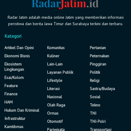
Radar Jatim adalah media online Jatim yang memberikan informasi
peristiwa dan berita Jawa Timur dan Surabaya terkini dan terbaru.
Kategori
Artikel Dan Opini
Komunitas
Pertanian
Ekonomi Bisnis
Kuliner
Peternakan
Ekosistem
Lain-Lain
Pinggiran
Lingkungan
Layanan Publik
Politik
Esai/Kolom
Lifestyle
Religi
Feature
Literasi
Sastra/Budaya
Finance
Nasional
Sosial
HAM
Olah Raga
Tekno
Hukum Dan Kriminal
Ormas
TNI
Infrastruktur
Otomotif
TNI-Polri
Kamtibmas
Pariwisata
Transportasi