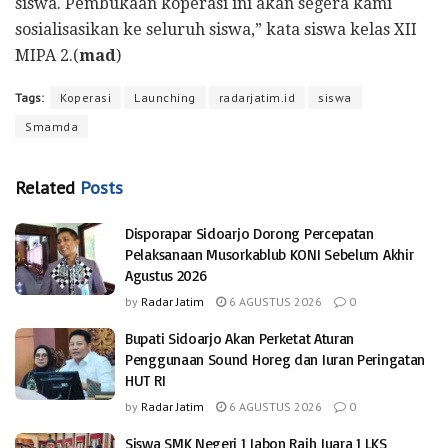
siswa. Pembukaan koperasi ini akan segera kami
sosialisasikan ke seluruh siswa,” kata siswa kelas XII
MIPA 2.(
mad
)
Tags:
Koperasi
Launching
radarjatim.id
siswa
Smamda
Related
Posts
Disporapar Sidoarjo Dorong Percepatan
Pelaksanaan Musorkablub KONI Sebelum Akhir
Agustus 2026
by
Radar Jatim
6 AGUSTUS 2026
0
Bupati Sidoarjo Akan Perketat Aturan
Penggunaan Sound Horeg dan Iuran Peringatan
HUT RI
by
Radar Jatim
6 AGUSTUS 2026
0
Siswa SMK Negeri 1 Jabon Raih Juara 1 LKS