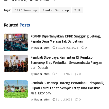
Tags:
DPRD Sumenep
Pemkab Sumenep
THR
Related
Posts
KDKMP Dipertanyakan, DPRD Singgung Lelang,
Kepala Desa Merasa Tak Dilibatkan
by
Radar Jatim
3 AGUSTUS 2026
0
Kembali Dipercaya Kementan RI, Pemkab
Sumenep Siap Wujudkan Swasembada Pangan
dari Daerah
by
Radar Jatim
30 JULI 2026
0
Pemkab Sumenep Dorong Pertanian Hidroponik,
Bupati Fauzi: Lahan Sempit Tetap Bisa Hasilkan
Nilai Ekonomi
by
Radar Jatim
21 JULI 2026
0