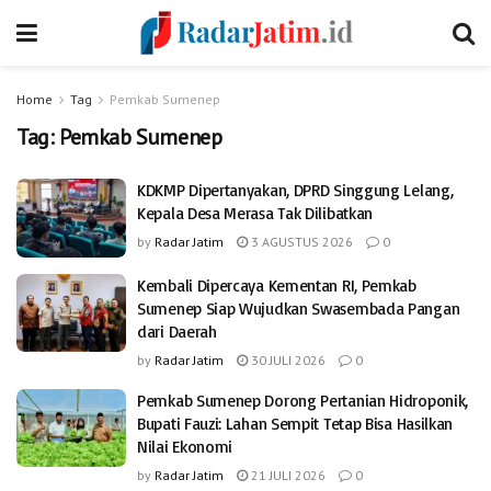
Home
Tag
Pemkab Sumenep
Tag:
Pemkab Sumenep
KDKMP Dipertanyakan, DPRD Singgung Lelang,
Kepala Desa Merasa Tak Dilibatkan
by
Radar Jatim
3 AGUSTUS 2026
0
Kembali Dipercaya Kementan RI, Pemkab
Sumenep Siap Wujudkan Swasembada Pangan
dari Daerah
by
Radar Jatim
30 JULI 2026
0
Pemkab Sumenep Dorong Pertanian Hidroponik,
Bupati Fauzi: Lahan Sempit Tetap Bisa Hasilkan
Nilai Ekonomi
by
Radar Jatim
21 JULI 2026
0