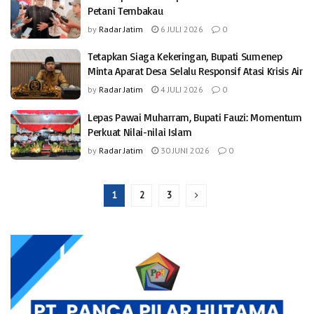
Petani Tembakau
by
Radar Jatim
6 JULI 2026
0
Tetapkan Siaga Kekeringan, Bupati Sumenep
Minta Aparat Desa Selalu Responsif Atasi Krisis Air
by
Radar Jatim
4 JULI 2026
0
Lepas Pawai Muharram, Bupati Fauzi: Momentum
Perkuat Nilai-nilai Islam
by
Radar Jatim
30 JUNI 2026
0
1
2
3