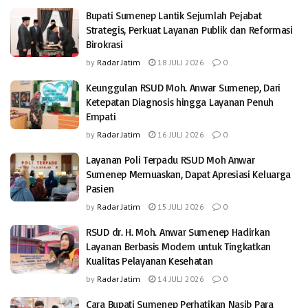
Bupati Sumenep Lantik Sejumlah Pejabat
Strategis, Perkuat Layanan Publik dan Reformasi
Birokrasi
by
Radar Jatim
18 JULI 2026
0
Keunggulan RSUD Moh. Anwar Sumenep, Dari
Ketepatan Diagnosis hingga Layanan Penuh
Empati
by
Radar Jatim
16 JULI 2026
0
Layanan Poli Terpadu RSUD Moh Anwar
Sumenep Memuaskan, Dapat Apresiasi Keluarga
Pasien
by
Radar Jatim
15 JULI 2026
0
RSUD dr. H. Moh. Anwar Sumenep Hadirkan
Layanan Berbasis Modern untuk Tingkatkan
Kualitas Pelayanan Kesehatan
by
Radar Jatim
14 JULI 2026
0
Cara Bupati Sumenep Perhatikan Nasib Para