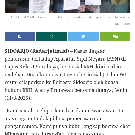
BUKTI LAPORAN : Kuasa hukum RRH menunjukkan bukti laporan Polresta Sidoarjo,
Rabu (20/8).
SIDOARJO (RadarJatim.id)
– Kasus dugaan
pemerasan terhadap Aparatur Sipil Negara (ASN) di
Lapas Kelas I Surabaya, berinisial RRH, kini makin
melebar. Dua oknum wartawan berinisial JH dan WI
resmi dilaporkan ke Polresta Sidoarjo oleh kuasa
hukum RRH, Andry Ermawan bersama timnya, Senin
(11/8/2025).
“Kami sudah melaporkan dua oknum wartawan itu
atas dugaan tindak pidana pemerasan dan
pengancaman. Kami punya bukti lengkap berupa chat
WhatsApp, bukti transfer, hingga rekaman