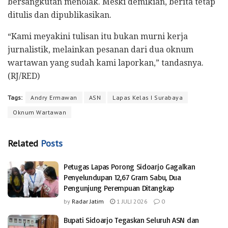
bersangkutan menolak. Meski demikian, berita tetap
ditulis dan dipublikasikan.
“Kami meyakini tulisan itu bukan murni kerja
jurnalistik, melainkan pesanan dari dua oknum
wartawan yang sudah kami laporkan,” tandasnya.
(RJ/RED)
Tags:
Andry Ermawan
ASN
Lapas Kelas I Surabaya
Oknum Wartawan
Related
Posts
Petugas Lapas Porong Sidoarjo Gagalkan
Penyelundupan 12,67 Gram Sabu, Dua
Pengunjung Perempuan Ditangkap
by
Radar Jatim
1 JULI 2026
0
Bupati Sidoarjo Tegaskan Seluruh ASN dan