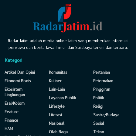
Radar Jatim adalah media online Jatim yang memberikan informasi
peristiwa dan berita Jawa Timur dan Surabaya terkini dan terbaru.
Kategori
Artikel Dan Opini
Komunitas
Pertanian
Ekonomi Bisnis
Kuliner
Peternakan
Ekosistem
Lain-Lain
Pinggiran
Lingkungan
Layanan Publik
Politik
Esai/Kolom
Lifestyle
Religi
Feature
Literasi
Sastra/Budaya
Finance
Nasional
Sosial
HAM
Olah Raga
Tekno