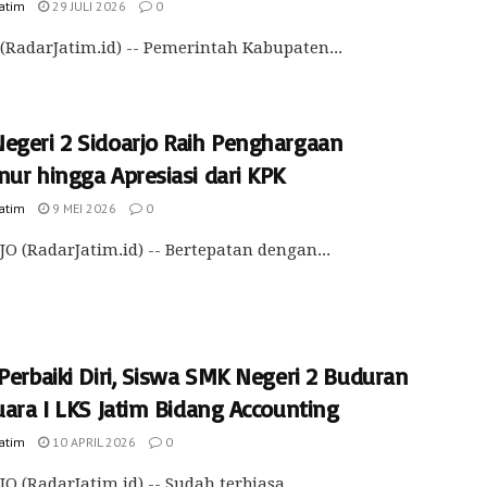
Jatim
29 JULI 2026
0
(RadarJatim.id) -- Pemerintah Kabupaten...
egeri 2 Sidoarjo Raih Penghargaan
nur hingga Apresiasi dari KPK
Jatim
9 MEI 2026
0
O (RadarJatim.id) -- Bertepatan dengan...
Perbaiki Diri, Siswa SMK Negeri 2 Buduran
uara I LKS Jatim Bidang Accounting
Jatim
10 APRIL 2026
0
O (RadarJatim.id) -- Sudah terbiasa...