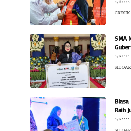
by
Radar 
GRESIK 
SMA N
Guber
by
Radar 
SIDOARJ
Biasa 
Raih J
by
Radar 
SIDOARJ