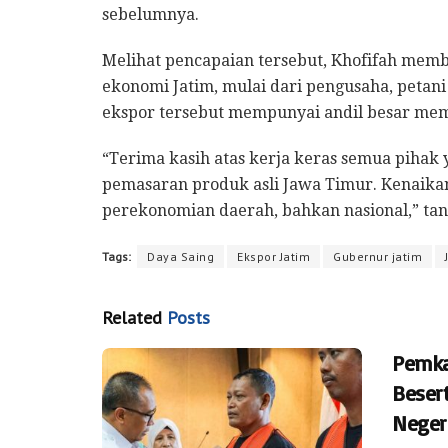
sebelumnya.
Melihat pencapaian tersebut, Khofifah memb
ekonomi Jatim, mulai dari pengusaha, petani
ekspor tersebut mempunyai andil besar me
“Terima kasih atas kerja keras semua pihak
pemasaran produk asli Jawa Timur. Kenaikan 
perekonomian daerah, bahkan nasional,” ta
Tags:
Daya Saing
Ekspor Jatim
Gubernur jatim
Related
Posts
Pemka
Besert
Neger