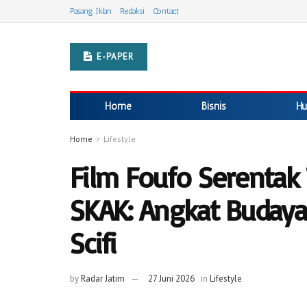
Pasang Iklan
Redaksi
Contact
E-PAPER
Home
Bisnis
Hu
Home
Lifestyle
Film Foufo Serentak 
SKAK: Angkat Budaya
Scifi
by
Radar Jatim
27 Juni 2026
in
Lifestyle