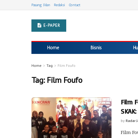
Pasang Iklan
Redaksi
Contact
E-PAPER
Home
Bisnis
Hu
Home
Tag
Film Foufo
Tag:
Film Foufo
Film F
SKAK:
by
Radar 
Film Fo