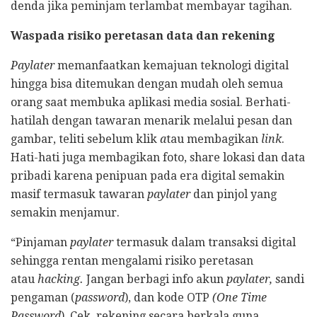
denda jika peminjam terlambat membayar tagihan.
Waspada risiko peretasan data dan rekening
Paylater
memanfaatkan kemajuan teknologi digital
hingga bisa ditemukan dengan mudah oleh semua
orang saat membuka aplikasi media sosial. Berhati-
hatilah dengan tawaran menarik melalui pesan dan
gambar, teliti sebelum klik
a
tau membagikan
link
.
Hati-hati juga membagikan foto, share lokasi dan data
pribadi karena penipuan pada era digital semakin
masif termasuk tawaran
paylater
dan pinjol yang
semakin menjamur.
“Pinjaman
paylater
termasuk dalam transaksi digital
sehingga rentan mengalami risiko peretasan
atau
hacking.
Jangan berbagi info akun
paylater,
sandi
pengaman (
password
), dan kode OTP
(One Time
Password
). Cek
rekening secara berkala guna