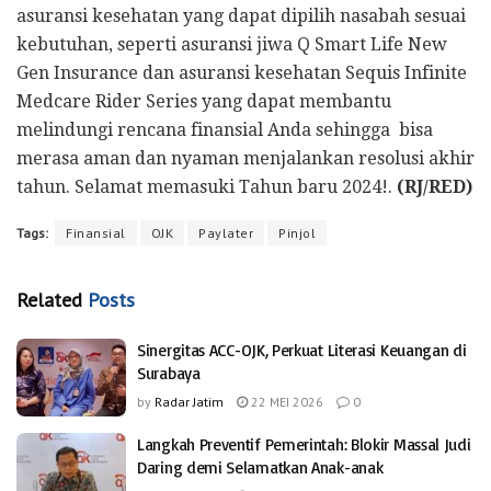
asuransi kesehatan yang dapat dipilih nasabah sesuai
kebutuhan, seperti asuransi jiwa Q Smart Life New
Gen Insurance dan asuransi kesehatan Sequis Infinite
Medcare Rider Series yang dapat membantu
melindungi rencana finansial Anda sehingga bisa
merasa aman dan nyaman menjalankan resolusi akhir
tahun. Selamat memasuki Tahun baru 2024!.
(RJ/RED)
Tags:
Finansial
OJK
Paylater
Pinjol
Related
Posts
Sinergitas ACC-OJK, Perkuat Literasi Keuangan di
Surabaya
by
Radar Jatim
22 MEI 2026
0
Langkah Preventif Pemerintah: Blokir Massal Judi
Daring demi Selamatkan Anak-anak