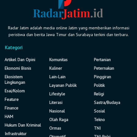
Radar Jatim adalah media online Jatim yang memberikan informasi
peristiwa dan berita Jawa Timur dan Surabaya terkini dan terbaru.
Kategori
Artikel Dan Opini
Komunitas
Pertanian
Ekonomi Bisnis
Kuliner
Peternakan
Ekosistem
Lain-Lain
Pinggiran
Lingkungan
Layanan Publik
Politik
Esai/Kolom
Lifestyle
Religi
Feature
Literasi
Sastra/Budaya
Finance
Nasional
Sosial
HAM
Olah Raga
Tekno
Hukum Dan Kriminal
Ormas
TNI
Infrastruktur
Otomotif
TNI-Polri