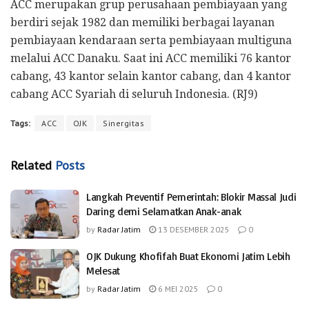
ACC merupakan grup perusahaan pembiayaan yang
berdiri sejak 1982 dan memiliki berbagai layanan
pembiayaan kendaraan serta pembiayaan multiguna
melalui ACC Danaku. Saat ini ACC memiliki 76 kantor
cabang, 43 kantor selain kantor cabang, dan 4 kantor
cabang ACC Syariah di seluruh Indonesia. (RJ9)
Tags:
ACC
OJK
Sinergitas
Related
Posts
Langkah Preventif Pemerintah: Blokir Massal Judi
Daring demi Selamatkan Anak-anak
by
Radar Jatim
13 DESEMBER 2025
0
OJK Dukung Khofifah Buat Ekonomi Jatim Lebih
Melesat
by
Radar Jatim
6 MEI 2025
0