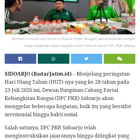
Bendum H. Usman dan Ketum H. Riza Ali Faizin (tengah) saat berinteraksi dengan
warga masyarakat dalam kegiatan Jum’at Fraksi di Kantor DPC PKB Sidoarjo.
SIDOARJO (RadarJatim.id)
– Menjelang peringatan
Hari Ulang Tahun (HUT)-nya yang ke 28 tahun pada
23 Juli 2026 ini, Dewan Pimpinan Cabang Partai
Kebangkitan Bangsa (DPC PKB) Sidoarjo akan
menggelar beberapa kegiatan, baik itu yang bersifat
seremonial hingga bakti sosial.
Salah satunya, DPC PKB Sidoarjo telah
menginstruksikan jajarannya hingga ditingkat yang