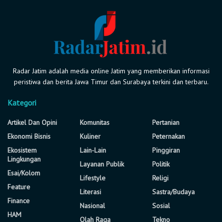
Radar Jatim adalah media online Jatim yang memberikan informasi
peristiwa dan berita Jawa Timur dan Surabaya terkini dan terbaru.
Kategori
Artikel Dan Opini
Komunitas
Pertanian
Ekonomi Bisnis
Kuliner
Peternakan
Ekosistem
Lain-Lain
Pinggiran
Lingkungan
Layanan Publik
Politik
Esai/Kolom
Lifestyle
Religi
Feature
Literasi
Sastra/Budaya
Finance
Nasional
Sosial
HAM
Olah Raga
Tekno