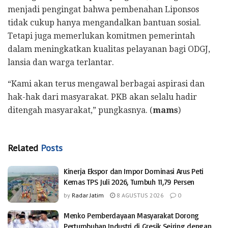
menjadi pengingat bahwa pembenahan Liponsos
tidak cukup hanya mengandalkan bantuan sosial.
Tetapi juga memerlukan komitmen pemerintah
dalam meningkatkan kualitas pelayanan bagi ODGJ,
lansia dan warga terlantar.
“Kami akan terus mengawal berbagai aspirasi dan
hak-hak dari masyarakat. PKB akan selalu hadir
ditengah masyarakat,” pungkasnya. (
mams
)
Related
Posts
Kinerja Ekspor dan Impor Dominasi Arus Peti
Kemas TPS Juli 2026, Tumbuh 11,79 Persen
by
Radar Jatim
8 AGUSTUS 2026
0
Menko Pemberdayaan Masyarakat Dorong
Pertumbuhan Industri di Gresik Seiring dengan