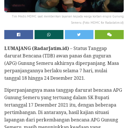
Tim Medis MDMC saat memberikan layanan kepada warga korban erupsi Gunung
Semeru. (Foto: MDMC for RadarJatim.id)
LUMAJANG (RadarJatim.id)
– Status Tanggap
darurat Bencana (TDB) awan panas dan guguran
(APG) Gunung Semeru akhirnya diperpanjang. Masa
perpanjangannya berlaku selama 7 hari, mulai
tanggal 18 hingga 24 Desember 2021.
Diperpanjangnya masa tanggap darurat bencana APG
Gunung Semeru yang tertuang dalam SK Bupati
tertanggal 17 Desember 2021 itu, dengan beberapa
pertimbangan. Di antaranya, hasil kajian situasi
lapangan dari perkembangan bencana APG Gunung
Semeru, masih menunjukkan keadaan yang