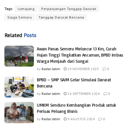
Tags:
lumajang
Perpanjangan Tanggap Darurat
Siaga Semeru
Tanggap Darurat Bencana
Related
Posts
Awan Panas Semeru Meluncur 13 Km, Curah
Hujan Tinggi Tingkatkan Ancaman, BPBD Imbau
Warga Menjauh dari Sungai
by
Radar Jatim
19 NOVEMBER 2025
0
BPBD – SMP SAIM Gelar Simulasi Darurat
Bencana
by
Radar Jatim
14 SEPTEMBER 2024
0
UMKM Senduro Kembangkan Produk untuk
Perluas Peluang Bisnis
by
Radar Jatim
9 AGUSTUS 2024
0